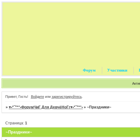
Форум
Участники
Акти
Привет, Гость!
Войдите
или
зарегистрируйтесь
.
»
♥•*˜”*°•ФорумЧиГ Для ДевчёНоГг♥•*˜”*°•
»
~Праздники~
Страница:
1
~Праздники~