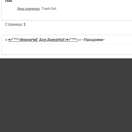
Тема
День рожденье
Trash Girl
Страница:
1
»
♥•*˜”*°•ФорумЧиГ Для ДевчёНоГг♥•*˜”*°•
»
~Праздники~