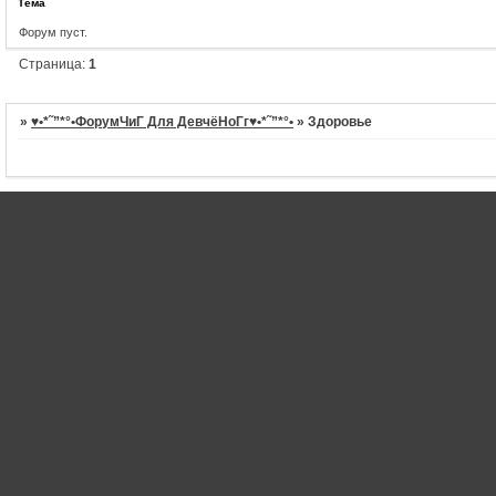
Тема
Форум пуст.
Страница:
1
»
♥•*˜”*°•ФорумЧиГ Для ДевчёНоГг♥•*˜”*°•
»
Здоровье