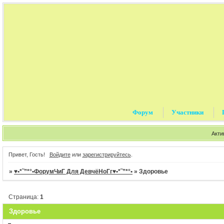
Форум
Участники
Акти
Привет, Гость!
Войдите
или
зарегистрируйтесь
.
»
♥•*˜”*°•ФорумЧиГ Для ДевчёНоГг♥•*˜”*°•
»
Здоровье
Страница:
1
Здоровье