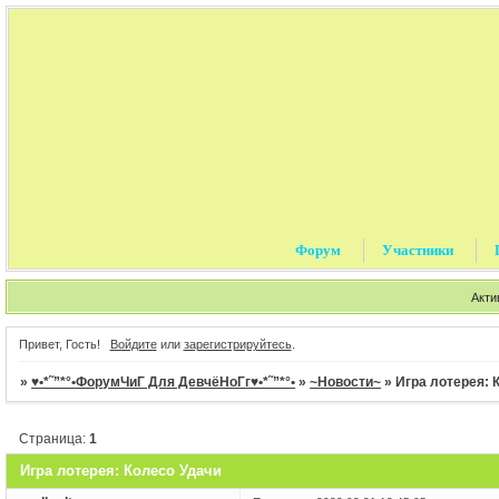
Форум
Участники
Акти
Привет, Гость!
Войдите
или
зарегистрируйтесь
.
»
♥•*˜”*°•ФорумЧиГ Для ДевчёНоГг♥•*˜”*°•
»
~Новости~
»
Игра лотерея: 
Страница:
1
Игра лотерея: Колесо Удачи