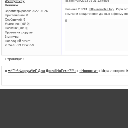
wvdbydtvsy
Поделиться
2023-03-31 13:45:05
Новичок
Новинка 2023г!
http://rouletka.top/
Игра лот
Зарегистрирован
: 2022-05-26
ссылке и введите свои данные в форму п
Приглашений:
0
Сообщений:
5
0
Уважение:
[+0/-0]
Позитив:
[+0/-0]
Провел на форуме:
3 минуты
Последний визит:
2024-10-23 19:46:59
Страница:
1
»
♥•*˜”*°•ФорумЧиГ Для ДевчёНоГг♥•*˜”*°•
»
~Новости~
»
Игра лотерея: 