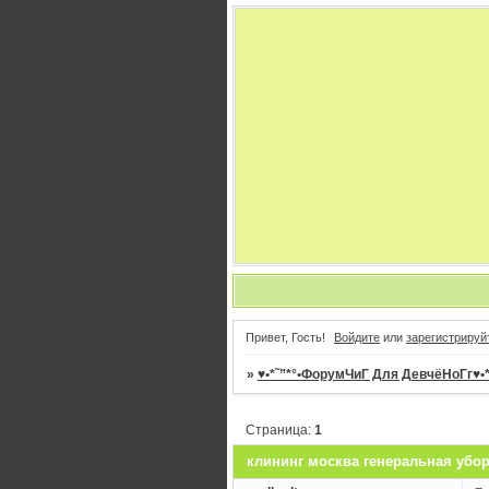
Привет, Гость!
Войдите
или
зарегистрируй
»
♥•*˜”*°•ФорумЧиГ Для ДевчёНоГг♥•*˜
Страница:
1
клининг москва генеральная убо