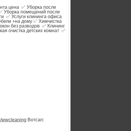
нта цена ✅ Уборка после
 ✅ Уборка помещений после
ги ✅ Услуги клининга офиса
ебели +на дому ✅ Химчистка
окон без разводов ✅ Клининг
кая очистка детских комнат ✅
me/wwcleaning
Вотсап: