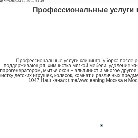
делиться
2023-12-30 17:41:49
Профессиональные услуги 
Профессиональные услуги клининга: уборка после р
поддерживающая, химчистка мягкой мебели, удаление жи
парогенератором, мытье окон + альпинист и многое другое
чистку детских игрушек, колясок, комнат и различных предмет
1047 Наш канал: t.me/wwcleaning Москва и Мос