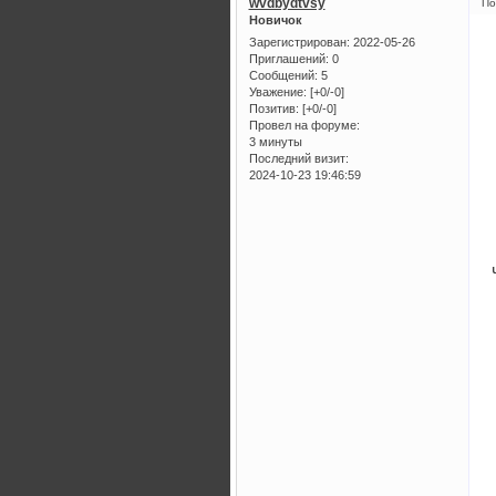
wvdbydtvsy
По
Новичок
Зарегистрирован
: 2022-05-26
Приглашений:
0
Сообщений:
5
Уважение:
[+0/-0]
Позитив:
[+0/-0]
Провел на форуме:
3 минуты
Последний визит:
2024-10-23 19:46:59