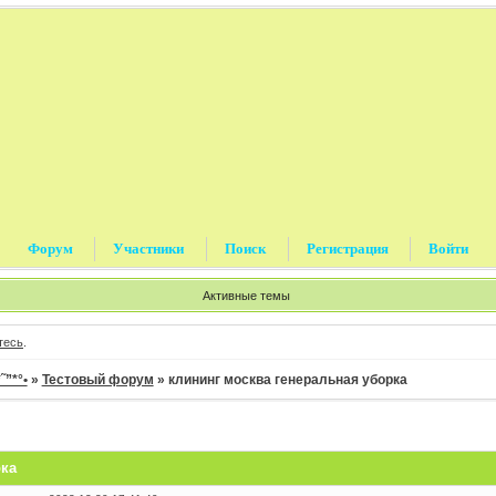
Форум
Участники
Поиск
Регистрация
Войти
Активные темы
тесь
.
”*°•
»
Тестовый форум
»
клининг москва генеральная уборка
рка